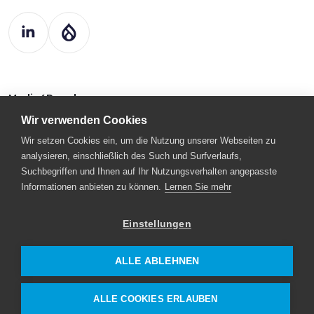
Media4People
Bleichstr. 26
Wir verwenden Cookies
64283 Darmstadt
Deutschland
Wir setzen Cookies ein, um die Nutzung unserer Webseiten zu
analysieren, einschließlich des Such und Surfverlaufs,
kontakt@drupart.de
Suchbegriffen und Ihnen auf Ihr Nutzungsverhalten angepasste
+49 (0) 6151 – 492 70 23
Informationen anbieten zu können.
Lernen Sie mehr
Einstellungen
© 2025
Informations- und
Drupart
Kommunikationssicherheit, Cybersicherheit
ALLE ABLEHNEN
Limited.
und Schutz der Privatsphäre
Datenschutz- und Cookie-Richtlinie
ALLE COOKIES ERLAUBEN