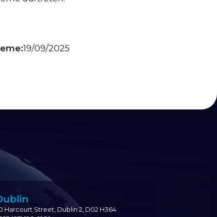
leme:
19/09/2025
Dublin
0 Harcourt Street, Dublin 2, D02 H364