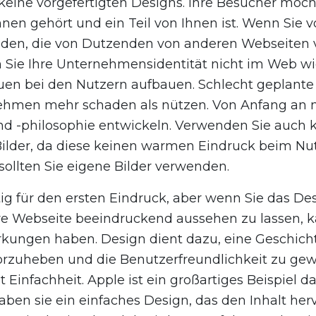
eine vorgefertigten Designs. Ihre Besucher möch
hnen gehört und ein Teil von Ihnen ist. Wenn Sie v
den, die von Dutzenden von anderen Webseiten
 Sie Ihre Unternehmensidentität nicht im Web wi
uen bei den Nutzern aufbauen. Schlecht geplant
hmen mehr schaden als nützen. Von Anfang an m
d -philosophie entwickeln. Verwenden Sie auch 
Bilder, da diese keinen warmen Eindruck beim Nu
ollten Sie eigene Bilder verwenden.
tig für den ersten Eindruck, aber wenn Sie das D
re Webseite beeindruckend aussehen zu lassen, k
kungen haben. Design dient dazu, eine Geschicht
orzuheben und die Benutzerfreundlichkeit zu gew
Einfachheit. Apple ist ein großartiges Beispiel da
aben sie ein einfaches Design, das den Inhalt herv