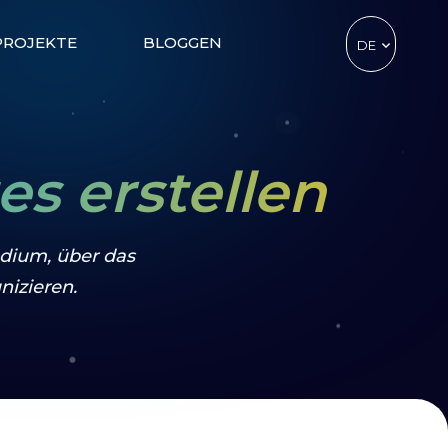
PROJEKTE
BLOGGEN
DE
TR
EN
CZ
s erstellen
edium, über das
izieren.