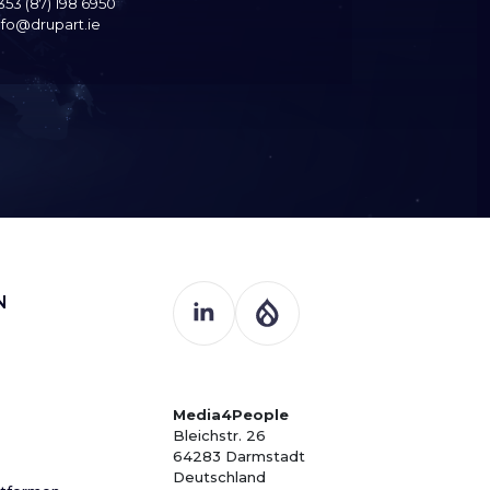
353 (87) 198 6950
nfo@drupart.ie
N
Media4People
Bleichstr. 26
64283 Darmstadt
Deutschland