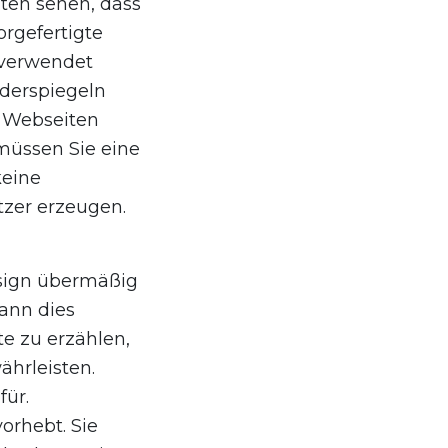
ten sehen, dass
orgefertigte
 verwendet
derspiegeln
e Webseiten
üssen Sie eine
keine
tzer erzeugen.
esign übermäßig
ann dies
e zu erzählen,
ährleisten.
für.
orhebt. Sie