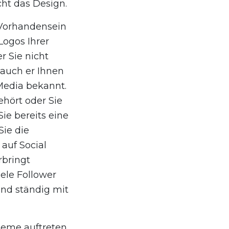
ht das Design.
s Vorhandensein
ogos Ihrer
r Sie nicht
 auch er Ihnen
Media bekannt.
hört oder Sie
ie bereits eine
Sie die
auf Social
rbringt
iele Follower
und ständig mit
leme auftreten.