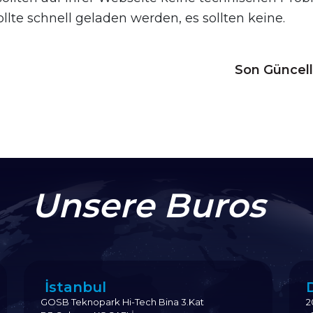
llte schnell geladen werden, es sollten keine.
Son Güncel
Unsere Buros
İstanbul
GOSB Teknopark Hi-Tech Bina 3.Kat
2