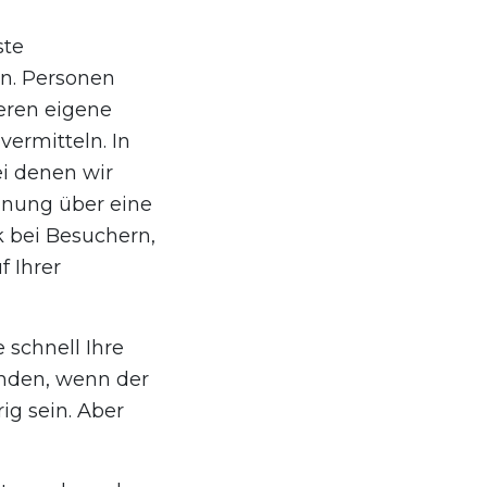
ste
n. Personen
eren eigene
vermitteln. In
i denen wir
inung über eine
k bei Besuchern,
f Ihrer
 schnell Ihre
enden, wenn der
ig sein. Aber