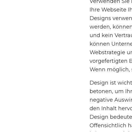
Verwenden Sie k
Ihre Webseite I
Designs verwen
werden, können
und kein Vertra
können Unterne
Webstrategie un
vorgefertigten 
Wenn möglich, s
Design ist wich
betonen, um Ih
negative Auswir
den Inhalt herv
Design bedeutet 
Offensichtlich h