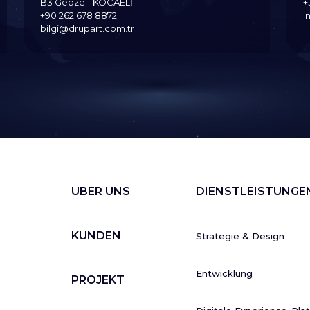
B3 Gebze - KOCAELİ
+
+90 262 678 8872
i
bilgi@drupart.com.tr
UBER UNS
DIENSTLEISTUNGE
KUNDEN
Strategie & Design
Entwicklung
PROJEKT