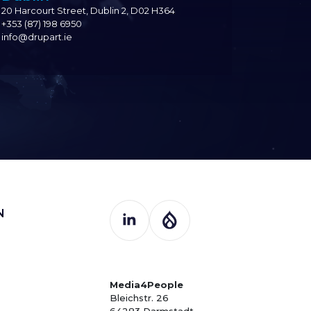
20 Harcourt Street, Dublin 2, D02 H364
+353 (87) 198 6950
info@drupart.ie
N
Media4People
Bleichstr. 26
64283 Darmstadt