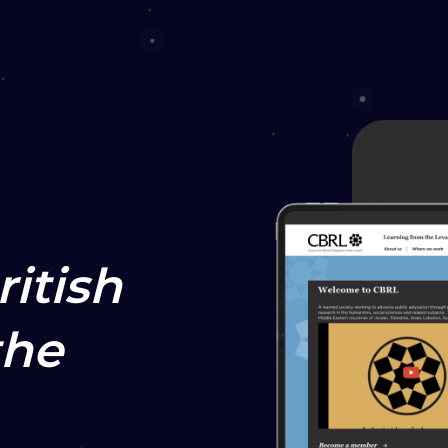
ritish
the