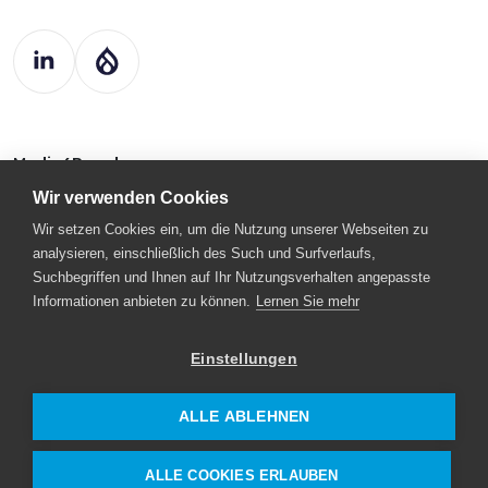
Media4People
Bleichstr. 26
Wir verwenden Cookies
64283 Darmstadt
Deutschland
Wir setzen Cookies ein, um die Nutzung unserer Webseiten zu
analysieren, einschließlich des Such und Surfverlaufs,
kontakt@drupart.de
Suchbegriffen und Ihnen auf Ihr Nutzungsverhalten angepasste
+49 (0) 6151 – 492 70 23
Informationen anbieten zu können.
Lernen Sie mehr
Einstellungen
© 2025
Informations- und
Drupart
Kommunikationssicherheit, Cybersicherheit
ALLE ABLEHNEN
Limited.
und Schutz der Privatsphäre
Datenschutz- und Cookie-Richtlinie
ALLE COOKIES ERLAUBEN