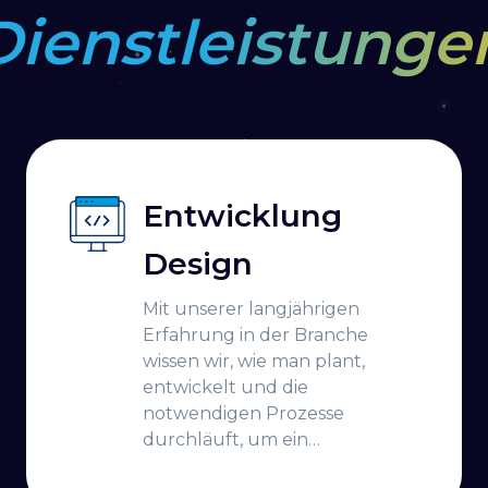
Dienstleistunge
Entwicklung
Design
Mit unserer langjährigen
Erfahrung in der Branche
wissen wir, wie man plant,
entwickelt und die
notwendigen Prozesse
durchläuft, um ein
erfolgreiches Projekt