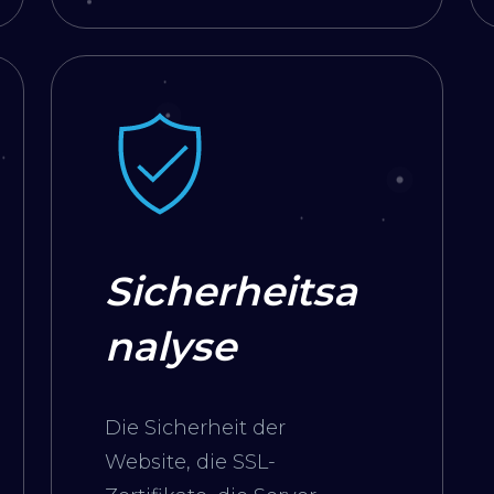
analysiert. Nach dieser
Untersuchung steht dann
fest, ob die Seite SEO-
kompatibel ist und den
Nutzern einen Mehrwert
bietet.
Sicherheitsa
nalyse
Die Sicherheit der
Website, die SSL-