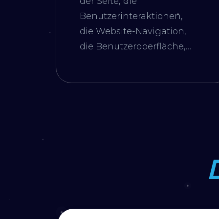
der Seite, die
Benutzerinteraktionen,
die Website-Navigation,
die Benutzeroberfläche,
die Kompatibilität, die
mobile Kompatibilität und
die Barrierefreiheit
werden unter die Lupe
genommen. Diese
Analyse trägt am Ende
dazu bei, die
Benutzererfahrung zu
verbessern und Besucher
länger auf der Website zu
halten sowie die